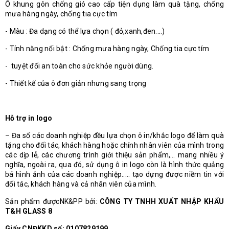
Ô khung gôn chống gió cao cấp tiện dụng làm quà tặng, chống
mưa hàng ngày, chống tia cực tím
- Màu : Đa dạng có thể lựa chọn ( đỏ,xanh,đen....)
- Tính năng nổi bật : Chống mưa hàng ngày, Chống tia cực tím
- tuyệt đối an toàn cho sức khỏe người dùng.
- Thiết kế của ô đơn giản nhưng sang trọng
Hỗ trợ in logo
– Đa số các doanh nghiệp đều lựa chọn ô in/khắc logo để làm quà
tặng cho đối tác, khách hàng hoặc chính nhân viên của mình trong
các dịp lễ, các chương trình giới thiệu sản phẩm,… mang nhiều ý
nghĩa, ngoài ra, qua đó, sử dụng ô in logo còn là hình thức quảng
bá hình ảnh của các doanh nghiệp..... tạo dựng được niềm tin với
đối tác, khách hàng và cả nhân viên của mình.
Sản phẩm đượcNK&PP bởi:
CÔNG TY TNHH XUẤT NHẬP KHẨU
T&H GLASS 8
Giấy CNĐKKD số: 0107829199