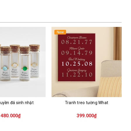
New
uyền đá sinh nhật
Tranh treo tường What
480.000₫
399.000₫