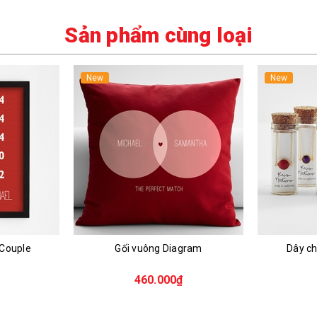
Sản phẩm cùng loại
New
New
 Couple
Gối vuông Diagram
Dây ch
460.000₫