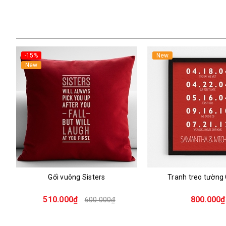
-15%
New
New
Gối vuông Sisters
Tranh treo tường
510.000₫
800.000₫
600.000₫