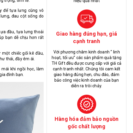
 trọng, tinh tế.
hiệu quả nhất
ày để tựa lưng cũng vô
 lưng, đau cột sống do
tựa đầu, tựa lưng thoải
Giao hàng đúng hạn, giá
úp bạn dễ chịu hơn rất
cạnh tranh
Với phương châm kinh doanh “ linh
 một chiếc gối kê đầu,
hoạt, tối ưu” các sản phẩm quà tặng
hư thái, đầy êm ái.
TH Gift đều được cung cấp với giá cả
 mái khi ngồi học, làm
cạnh tranh nhất. Chúng tôi cam kết
gia đình bạn.
giao hàng đúng hẹn, chu đáo, đảm
bảo công việc kinh doanh của bạn
diễn ra trôi chảy.
Hàng hóa đảm bảo nguồn
gốc chất lượng